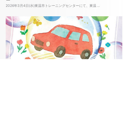
2026年3月4日(水)東温市トレーニングセンターにて、東温 ...
Posted
第8回タウ・パラリンアートコンテストに協賛して
on
います
2026年3月1日