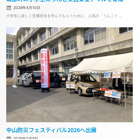
2026年4月10日
小学生に楽しく交通安全を学んでもらうために、人気の「うんこド ...
Posted
中山防災フェスティバル2026へ出展
on
2026年3月8日