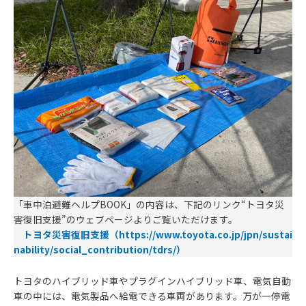
「車中泊避難ヘルプBOOK」の内容は、下記のリンク“トヨタ災
害復旧支援”のウェブページよりご覧いただけます。
トヨタ災害復旧支援（https://www.toyota.co.jp/jpn/sustai
nability/social_contribution/tdrs/）
トヨタのハイブリッド車やプラグインハイブリッド車、電気自動
車の中には、電気製品へ給電できる車両があります。万が一停電