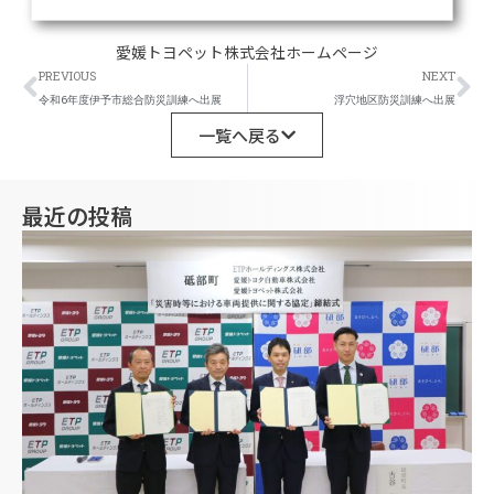
愛媛トヨペット株式会社ホームページ
Prev
Ne
PREVIOUS
NEXT
令和6年度伊予市総合防災訓練へ出展
浮穴地区防災訓練へ出展
一覧へ戻る
最近の投稿