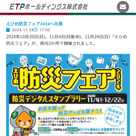
内
容
を
ス
えひめ防災フェア2024へ出展
2024-11-24
17:00
キ
2024年10月20日(日)、11月4日(月振休)、11月24日(日)「えひめ
ッ
防災フェア」が、県内3か所で開催されました。
プ