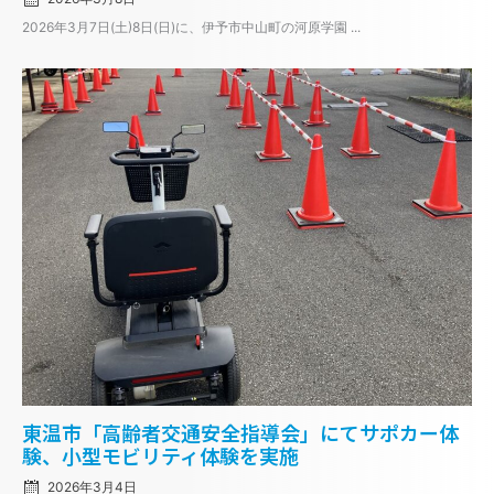
2026年3月7日(土)8日(日)に、伊予市中山町の河原学園 ...
Posted
東温市「高齢者交通安全指導会」にてサポカー体
on
験、小型モビリティ体験を実施
2026年3月4日