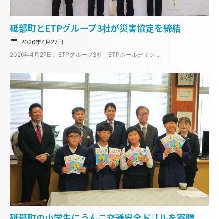
Posted
砥部町とETPグループ3社が災害協定を締結
on
2026年4月27日
2026年4月27日、ETPグループ3社（ETPホールディン ...
Posted
砥部町の小学生にうんこ交通安全ドリルを寄贈
on