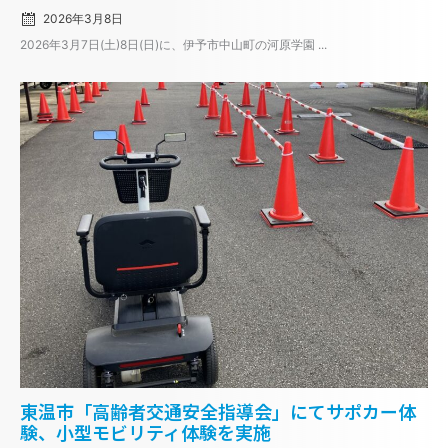
2026年3月8日
2026年3月7日(土)8日(日)に、伊予市中山町の河原学園 ...
Posted
東温市「高齢者交通安全指導会」にてサポカー体
on
験、小型モビリティ体験を実施