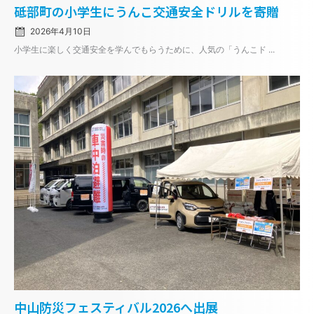
Posted
砥部町の小学生にうんこ交通安全ドリルを寄贈
on
2026年4月10日
小学生に楽しく交通安全を学んでもらうために、人気の「うんこド ...
Posted
中山防災フェスティバル2026へ出展
on