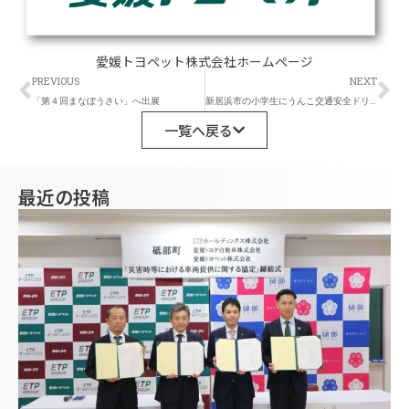
愛媛トヨペット株式会社ホームページ
Prev
Ne
PREVIOUS
NEXT
「第４回まなぼうさい」へ出展
新居浜市の小学生にうんこ交通安全ドリルを寄贈
一覧へ戻る
最近の投稿