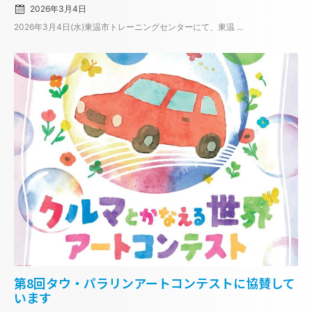
2026年3月4日
2026年3月4日(水)東温市トレーニングセンターにて、東温 ...
Posted
第8回タウ・パラリンアートコンテストに協賛して
on
います