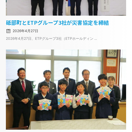
Posted
砥部町とETPグループ3社が災害協定を締結
on
2026年4月27日
2026年4月27日、ETPグループ3社（ETPホールディン ...