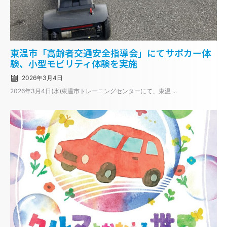
Posted
東温市「高齢者交通安全指導会」にてサポカー体
on
験、小型モビリティ体験を実施
2026年3月4日
2026年3月4日(水)東温市トレーニングセンターにて、東温 ...