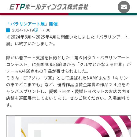
内
容
を
ス
「パラリンアート展」開催
2024-10-19
17:00
キ
※2024年8月～2025年4月に開催いたしました「パラリンアート
ッ
展」は終了いたしました。
プ
障がい者アート支援を目的とした「第６回タウ・パラリンアート
コンテスト」に全国40都道府県から「クルマとかなえる世界」が
テーマの468点もの作品が寄せられました。
その内「ETPグループ賞」として選ばれたNAMYさんの「キリン
の車でどこまでも」など、優秀作品協賛企業賞の作品２４点をキ
ャンバスプリントし、愛媛トヨタ・愛媛トヨペットのお店の内９
店舗を巡回展示してまいります。ぜひご覧ください。入場無料で
す。