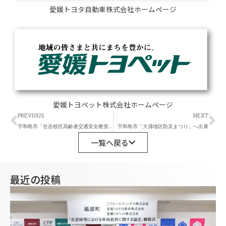
愛媛トヨタ自動車株式会社ホームページ
愛媛トヨペット株式会社ホームページ
Prev
Ne
PREVIOUS
NEXT
宇和島市「住吉校区高齢者交通安全教室」へ出展
宇和島市「大浦地区防災まつり」へ出展
一覧へ戻る
最近の投稿