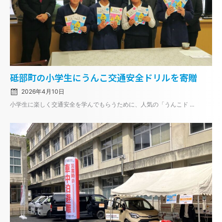
Posted
砥部町の小学生にうんこ交通安全ドリルを寄贈
on
2026年4月10日
小学生に楽しく交通安全を学んでもらうために、人気の「うんこド ...