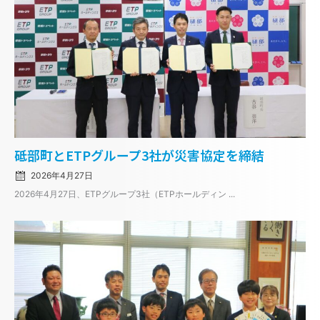
Posted
砥部町とETPグループ3社が災害協定を締結
on
2026年4月27日
2026年4月27日、ETPグループ3社（ETPホールディン ...