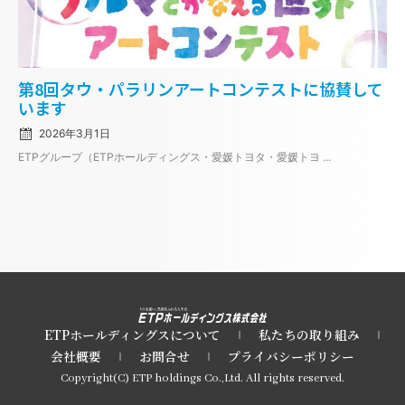
Posted
第8回タウ・パラリンアートコンテストに協賛して
on
います
2026年3月1日
ETPグループ（ETPホールディングス・愛媛トヨタ・愛媛トヨ ...
ETPホールディングスについて
私たちの取り組み
会社概要
お問合せ
プライバシーポリシー
Copyright(C) ETP holdings Co.,Ltd. All rights reserved.