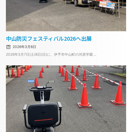
Posted
中山防災フェスティバル2026へ出展
on
2026年3月8日
2026年3月7日(土)8日(日)に、伊予市中山町の河原学園 ...