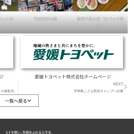
171体
写真洗浄体験
能登半島支援「缶バッジ募
ー
金」
ジ
愛媛トヨペット株式会社ホームページ
Ne
NEXT
第６回タウ・パラリンアートコンテスト「ETPグループ賞」の表彰式を開催
宇和島こども防災キャンプへ出展
一覧へ戻る