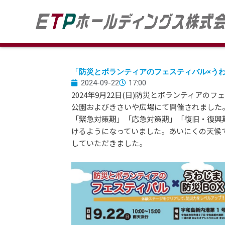
内
容
を
ス
キ
ッ
「防災とボランティアのフェスティバル×う
プ
2024-09-22
17:00
2024年9月22日(日)防災とボランティア
公園およびきさいや広場にて開催されました
「緊急対策期」「応急対策期」「復旧・復興
けるようになっていました。あいにくの天候
していただきました。