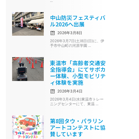
...
Posted
中山防災フェスティバ
on
ル2026へ出展
2026年3月8日
2026年3月7日(土)8日(日)に、伊
予市中山町の河原学園 ...
Posted
東温市「高齢者交通安
on
全指導会」にてサポカ
ー体験、小型モビリテ
ィ体験を実施
2026年3月4日
2026年3月4日(水)東温市トレー
ニングセンターにて、東温 ...
Posted
第8回タウ・パラリン
on
アートコンテストに協
賛しています