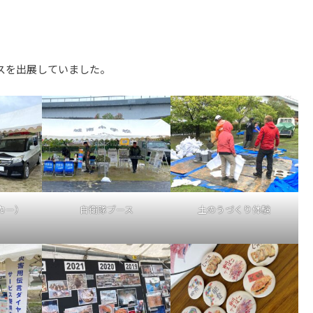
スを出展していました。
カー）
自衛隊ブース
土のうづくり体験