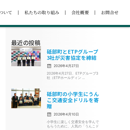
ついて
私たちの取り組み
会社概要
お問合せ
最近の投稿
Posted
砥部町とETPグループ
on
3社が災害協定を締結
2026年4月27日
2026年4月27日、ETPグループ3
社（ETPホールディン ...
Posted
砥部町の小学生にうん
on
こ交通安全ドリルを寄
贈
2026年4月10日
小学生に楽しく交通安全を学んで
もらうために、人気の「うんこド