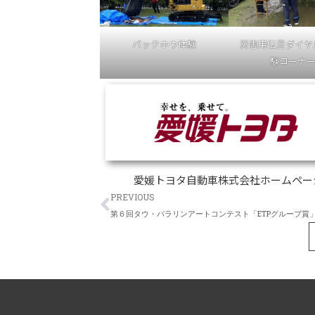
バックホウ体験
災害用伝言ダイヤル
験コーナ
愛媛トヨタ自動車株式会社ホームペー
Prev
PREVIOUS